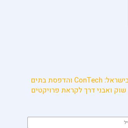
הישאר מעודכן בתחום הכי חם בענף הבנייה בישראל: ConTech והדפסת בתים
שוק ואבני דרך לקראת פרויקטים