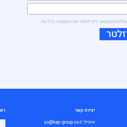
/טלפון/וואטסאפ. ניתן להסיר את ההסכמה בכל עת.
זלטר
יצירת קשר
רשי
אימייל: yo@kap-group.co.il