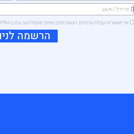
אני מאשר/ת קבלת עדכונים, הצעות ותוכן שיווקי מקפלניקוב ע.מ בדוא״ל
הרשמה לניו