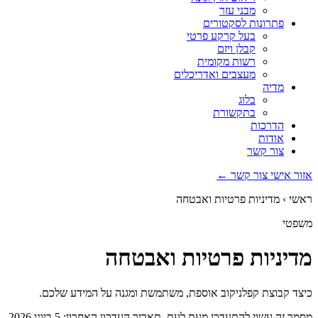
מבני עזר
פתרונות לסקטורים
בעל קרקע פרטי
קבלן ויזם
רשות מקומית
מעצבים ואדריכלים
מדיה
בלוג
בתקשורת
הדרכות
אודות
צור קשר
אזור אישי
צור קשר ←
ראשי
› מדיניות פרטיות ואבטחה
משפטי
מדיניות פרטיות ואבטחה
כיצד קבוצת קפלניקוב אוספת, משתמשת ומגנה על המידע שלכם.
מסמך זה עשוי להתעדכן מעת לעת. תאריך העדכון האחרון: 5 ביוני 2026.