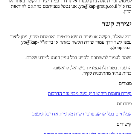
למימוש זכויות אלה ניתן לפנות אלינו דרך עמוד יצירת הקשר באתר או
בדוא"ל yo@kap-group.co.il. אנו נטפל בפנייתכם בהתאם להוראות
הדין.
יצירת קשר
בכל שאלה, בקשה או פנייה בנושא פרטיות ואבטחת מידע, ניתן ליצור
עמנו קשר דרך עמוד יצירת הקשר באתר או בדוא"ל yo@kap-
group.co.il.
נשמח לעמוד לרשותכם ולסייע בכל עניין הנוגע למידע שלכם.
הדפסת בטון תלת-ממדית בישראל, לראשונה.
בניית עתיד מהתוכנית לקיר.
מוצרים
קירות וחומות
ריהוט חוץ וגינה
מבני עזר
הדרכות
פתרונות
קבלן ויזם
בעל קרקע פרטי
רשות מקומית
אדריכל ומעצב
קישורים