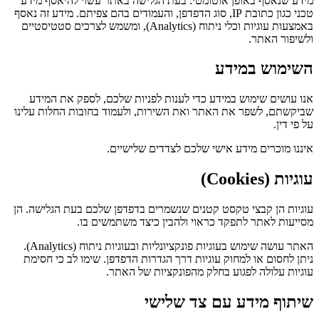
מידע שנאסף באופן אוטומטי: בעת הגלישה באתר עשוי להיאסף מידע
טכני כגון כתובת IP, סוג הדפדפן, והעמודים בהם צפיתם. מידע זה נאסף
באמצעות עוגיות וכלי ניתוח (Analytics), ומשמש לצרכים סטטיסטיים
ולשיפור האתר.
השימוש במידע
אנו עושים שימוש במידע כדי לענות לפניות שלכם, לספק את המידע
שביקשתם, לשפר את האתר ואת השירות, ולעמוד בחובות החלות עלינו
על פי דין.
איננו מוכרים מידע אישי שלכם לצדדים שלישיים.
עוגיות (Cookies)
עוגיות הן קבצי טקסט קטנים שנשמרים בדפדפן שלכם בעת הגלישה. הן
מסייעות לאתר לתפקד כראוי ולהבין כיצד משתמשים בו.
האתר עושה שימוש בעוגיות פונקציונליות ובעוגיות ניתוח (Analytics).
ניתן לחסום או למחוק עוגיות דרך הגדרות הדפדפן. שימו לב כי חסימת
עוגיות עלולה לפגוע בחלק מהפונקציות של האתר.
שיתוף מידע עם צד שלישי