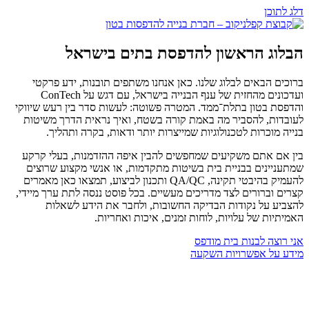
דלג לתוכן
הבלוג הראשון להדפסת בתים בישראל
ברוכים הבאים לבלוג שלנו. כאן אנחנו משתפים תובנות, ידע פרקטי
ועדכונים מהחזית של ענף הבנייה בישראל, עם דגש על ConTech
והדפסת בטון בתלת־ממד. המטרה פשוטה: לעשות סדר בין רעש שיווקי
לעובדות, להסביר מה באמת קורה בשטח, ואיך נראית הדרך משיטות
בנייה מוכרות לטכנולוגיות שמייצרות יותר ודאות, בקרה ותהליך.
בין אם אתם משקיעים שמחפשים להבין איפה ההזדמנות, בעלי קרקע
שמתעניינים בבניית בית בשיטות מתקדמות, או אנשי מקצוע שרוצים
להעמיק בהיבטי תקינה, QA/QC ותכנון לביצוע, תמצאו כאן מאמרים
קצרים וברורים לצד מדריכים מעשיים. בכל פוסט ננסה לתת ערך מיידי,
להצביע על נקודות הבדיקה החשובות, ולחבר את הידע לשאלות
האמיתיות של עלויות, לוחות זמנים, איכות ואחריות.
אני רוצה לבנות בית מודפס
מידע על אפשרויות השקעה