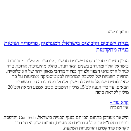
תכנון וביצוע
בניית יישובים וקיבוצים בישראל: דמוגרפיה, פריפריה ושיטות
בנייה מתקדמות
הדיון הציבורי סביב הקמת יישובים חדשים, קיבוצים וקהילות מתוכננות
בישראל הולך ומתרחב בשנים האחרונות, כחלק מהיערכות ארוכת טווח
לגידול הדמוגרפי הצפוי ולצורך בפיזור מרחבי מאוזן יותר של האוכלוסייה.
תחזיות רשמיות של הלשכה המרכזית לסטטיסטיקה מצביעות על כך
שאוכלוסיית ישראל צפויה להמשיך ולגדול בקצב גבוה גם בעשורים
הבאים, עד כדי הגעה לכ־15 מיליון תושבים סביב אמצע המאה ולכ־20
מיליון לקראת סופה
קרא עוד »
אין תגובות
הישאר מעודכן בתחום הכי חם בענף הבנייה בישראל: ConTech והדפסת
בתים בתלת־ממד. קבל עדכונים מקצועיים, תובנות שוק ואבני דרך
לקראת פרויקטים והזדמנויות השקעה.