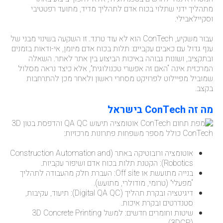
מתהליך ידני שתלוי בכוח אדם לתהליך מדיד, מתועד רפטטיבי
וסקיילאבילי.
עבור משקיע, ConTech הוא לא עוד טרנד. זו השקעה בשינוי מבני של
ענף גדול עם כאבים עקביים: תלות בכוח אדם מיומן, אי-ודאות בזמנים
ובתקציב, ושונות גבוהה באיכות הביצוע בין אתר לאתר. השאלה
המרכזית אינה “האם זה אפשרי טכנולוגית”, אלא כיצד נראה מסלול
שמוביל מפיילוט לפרויקט מסחרי ראשון ולאחר מכן להתרחבות
בקצב.
מה זה ConTech בישראל
ConTech כולל מספר משפחות פתרונות מרכזיות:
אוטומציה ורובוטיקה באתר (Construction Automation and
Robotics): הקטנת תלות בכוח אדם ושיפור עקביות.
בנייה מתועשת או Off site: העברת חלק מהעבודה לתהליך
“מפעלי” (טרומי, מודולרי, מתועש).
דיגיטציה ובקרת תהליך (Digital QA QC): תיעוד, עקיבות,
סטנדרטים ובקרת איכות.
שיטות וחומרים חדשים: למשל 3D Concrete Printing