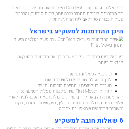
מכל אלו נובע הביקוש: ConTech מייצר ודאות תפעולית, והודאות
הזו מתורגמת ליכולת תמחור טובה יותר, פחות סיכונים, והרחבת
פעילות בצורה סקיילאבילית הניתנת לחיזוי.
היכן ההזדמנות למשקיע בישראל
בישראל כיום מתקיים שילוב אשר הופך את הזדמנות ההשקעה
לכדאית ביותר:
שוק בנייה פעיל ומתמשך.
לחץ קבוע לקיצור זמנים ולשיפור ודאות.
מערכת רגולטורית שמחייבת הוכחות ותיעוד.
יתרון ל- First Mover שיודע לבנות מסלול הטמעה נכון.
ההזדמנות אינה באה לידי ביטוי רק ביכולת הבאת הטכנולוגיה לארץ,
אלא בבניית היכולת המסחרית: תהליך, תיק שיטה, תמחור, בקרה,
ותשתית פרויקטים שמאפשרת צמיחה.
6 שאלות חובה למשקיע
מה הבעיה העסקית המדידה: זמן, איכות, עלות, בטיחות, תלות