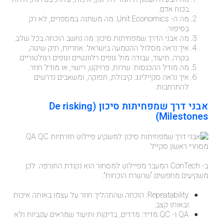
בכוח אדם.
מה ה- Unit Economics: מה משתנה במספרים, לא רק
בסיפור.
מה אבני הדרך שמפחיתות סיכון: מה נחשב הוכחה בכל שלב.
איך נראה מסלול ההטמעה בישראל: אחריות, תיק שיטה,
בקרה, תיעוד, עבודה מול גופים רלוונטיים וגופים רגולטוריים.
מה מודל ההכנסות: שירות, פרויקט, רישוי, או מודל חוזר.
איך נראה סקיילינג: קיבולת, תפוקה, ומשאבים נדרשים
להתרחבות.
אבני דרך שמפחיתות סיכון (De risking
Milestones)
ב- ConTech המעבר מפיילוט למסחור הוא נקודת התורפה. לכן
משקיעים מחפשים “שרשרת הוכחות”:
Repeatability: הוכחה שהתהליך חוזר על עצמו באותה איכות
ובאותו קצב.
QA ו- QC מדיד: מדדים, בדיקות ותיעוד שמראים עקביות ולא