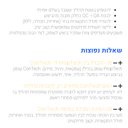
להטמיע בשטח תהליך שעובד בעולם אמיתי.
לבנות QA ו- QC כחלק מובנה מהביצוע.
להגדיר מודל התקשרות ברור (אחריות, תכולה, KPI).
לייצר תשתית פרויקטים שמאפשרת קצב יציב.
משקיעים מעדיפים צוות שמכיר ביצוע לעומק, לצד הבנה טכנולוגית.
שאלות נפוצות
מה ההבדל בין PropTech ל- ConTech
PropTech עוסק בנדל״ן (עסקאות, ניהול, מידע). ConTech עוסק
בביצוע הבנייה בפועל: תהליך, אתר, תיעוש ואוטומציה.
האם ConTech מתאים רק לחברות גדולות
לא. לעיתים יש יתרון דווקא לחברה ממוקדת שמפתחת תהליך בר
שכפול ומגיעה מהר לפרויקט מסחרי ראשון.
מה הסיכון המרכזי במיזמי ConTech
פער בין הוכחה טכנית לבין הטמעה מסחרית: תהליך, בקרה ואחריות,
מודל התקשרות, וקצב פרויקטים.