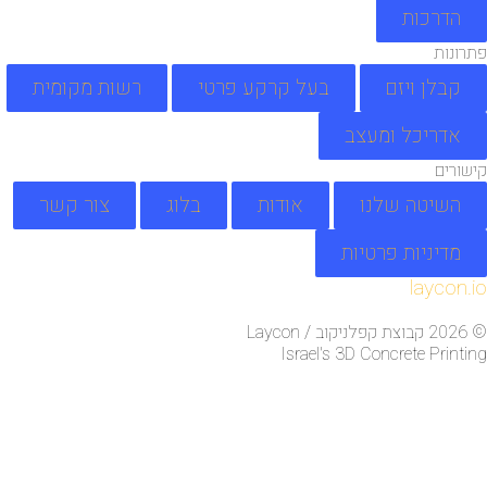
הדרכות
פתרונות
קבלן ויזם
בעל קרקע פרטי
רשות מקומית
אדריכל ומעצב
קישורים
השיטה שלנו
אודות
בלוג
צור קשר
מדיניות פרטיות
laycon.io
© 2026 קבוצת קפלניקוב / Laycon
Israel's 3D Concrete Printing