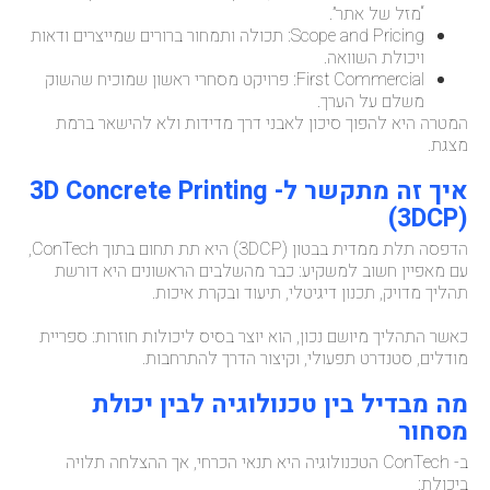
“מזל של אתר”.
Scope and Pricing: תכולה ותמחור ברורים שמייצרים ודאות
ויכולת השוואה.
First Commercial: פרויקט מסחרי ראשון שמוכיח שהשוק
משלם על הערך.
המטרה היא להפוך סיכון לאבני דרך מדידות ולא להישאר ברמת
מצגת.
איך זה מתקשר ל- 3D Concrete Printing
(3DCP)
הדפסה תלת ממדית בבטון (3DCP) היא תת תחום בתוך ConTech,
עם מאפיין חשוב למשקיע: כבר מהשלבים הראשונים היא דורשת
תהליך מדויק, תכנון דיגיטלי, תיעוד ובקרת איכות.
כאשר התהליך מיושם נכון, הוא יוצר בסיס ליכולות חוזרות: ספריית
מודלים, סטנדרט תפעולי, וקיצור הדרך להתרחבות.
מה מבדיל בין טכנולוגיה לבין יכולת
מסחור
ב- ConTech הטכנולוגיה היא תנאי הכרחי, אך ההצלחה תלויה
ביכולת: