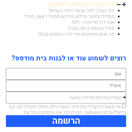
מה תקבלו בעלון מידע למשקיע
תזה קצרה: למה עכשיו ולמה בישראל.
מסלול מסחור: פיילוט, פרויקט מסחרי ראשון, סקייל.
אבני דרך מדידות ו- KPI.
מודל הכנסות ברמה גבוהה.
מה אנחנו מחפשים ומה יהיה השימוש בכסף.
רוצים לשמוע עוד או לבנות בית מודפס?
אני מאשר/ת קבלת עדכונים, הצעות ותוכן שיווקי מקפלניקוב ע.מ
בדוא״ל/טלפון/וואטסאפ. ניתן להסיר את ההסכמה בכל עת.
הרשמה