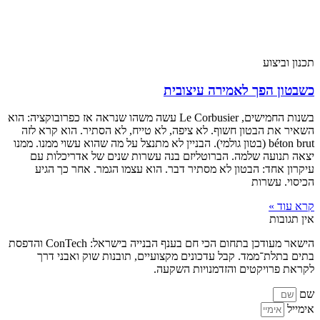
כנון וביצוע
שבטון הפך לאמירה עיצובית
בשנות החמישים, Le Corbusier עשה משהו שנראה אז כפרובוקציה: הוא
שאיר את הבטון חשוף. לא ציפה, לא טייח, לא הסתיר. הוא קרא לזה
béton brut (בטון גולמי). הבניין לא מתנצל על מה שהוא עשוי ממנו. ממנו
צאה תנועה שלמה. הברוטליזם בנה עשרות שנים של אדריכלות עם
יקרון אחד: הבטון לא מסתיר דבר. הוא עצמו הגמר. אחר כך הגיע
כיסוי. עשרות
רא עוד »
ין תגובות
הישאר מעודכן בתחום הכי חם בענף הבנייה בישראל: ConTech והדפסת
תים בתלת־ממד. קבל עדכונים מקצועיים, תובנות שוק ואבני דרך
קראת פרויקטים והזדמנויות השקעה.
ם
ימייל