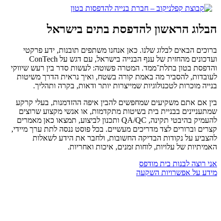
לג
תוכן
בלוג הראשון להדפסת בתים בישראל
רוכים הבאים לבלוג שלנו. כאן אנחנו משתפים תובנות, ידע פרקטי
ועדכונים מהחזית של ענף הבנייה בישראל, עם דגש על ConTech
הדפסת בטון בתלת־ממד. המטרה פשוטה: לעשות סדר בין רעש שיווקי
עובדות, להסביר מה באמת קורה בשטח, ואיך נראית הדרך משיטות
נייה מוכרות לטכנולוגיות שמייצרות יותר ודאות, בקרה ותהליך.
ין אם אתם משקיעים שמחפשים להבין איפה ההזדמנות, בעלי קרקע
מתעניינים בבניית בית בשיטות מתקדמות, או אנשי מקצוע שרוצים
להעמיק בהיבטי תקינה, QA/QC ותכנון לביצוע, תמצאו כאן מאמרים
צרים וברורים לצד מדריכים מעשיים. בכל פוסט ננסה לתת ערך מיידי,
הצביע על נקודות הבדיקה החשובות, ולחבר את הידע לשאלות
אמיתיות של עלויות, לוחות זמנים, איכות ואחריות.
ני רוצה לבנות בית מודפס
ידע על אפשרויות השקעה