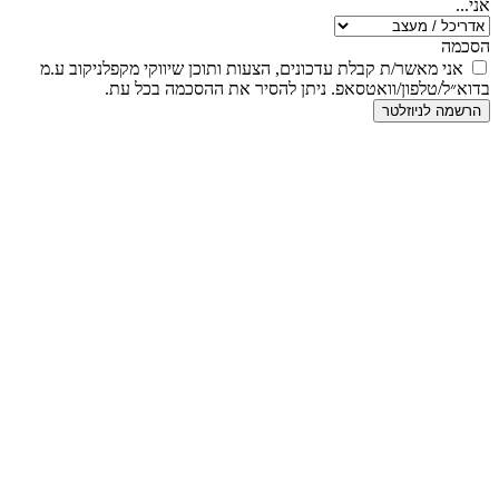
ני...
סכמה
אני מאשר/ת קבלת עדכונים, הצעות ותוכן שיווקי מקפלניקוב ע.מ
דוא״ל/טלפון/וואטסאפ. ניתן להסיר את ההסכמה בכל עת.
הרשמה לניוזלטר