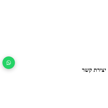
צירת קשר
אימייל: yo@kap-group.co.il
טלפון: 050-3212018
שימת תפוצה
ימייל