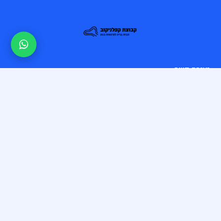
יצירת קשר
אימייל: yo@kap-group.co.il
טלפון: 050-3212018
רשימת תפוצה
אני מאשר/ת קבלת עדכונים, הצעות ותוכן שיווקי מקפלניקוב ע.מ
בדוא״ל/טלפון/וואטסאפ. ניתן להסיר את ההסכמה בכל עת.
הרשמה