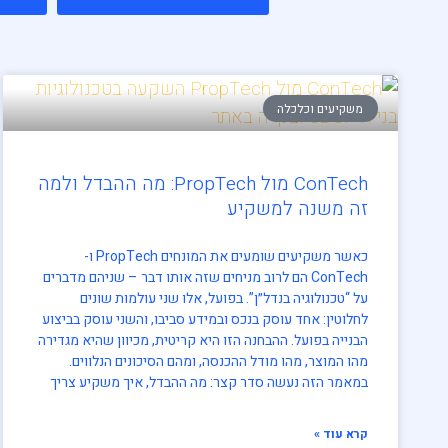
משקיעים וכלכלה
ConTech מול PropTech: מה ההבדל ולמה
זה משנה למשקיע
כאשר משקיעים שומעים את המונחים PropTech ו-
ConTech הם לרוב מניחים שזה אותו דבר – שניהם מדברים
על “טכנולוגיה בנדל״ן”. בפועל, אלו שני עולמות שונים
לחלוטין: אחד עוסק בנכס ובמידע סביבו, והשני עוסק בביצוע
הבנייה בפועל. ההבחנה הזו היא קריטית, מכיוון שהיא מגדירה
מהו המוצר, מהו מודל ההכנסה, ומהם הסיכונים הנלווים.
במאמר הזה נעשה סדר קצר: מה ההבדל, איך משקיע צריך
קרא עוד »