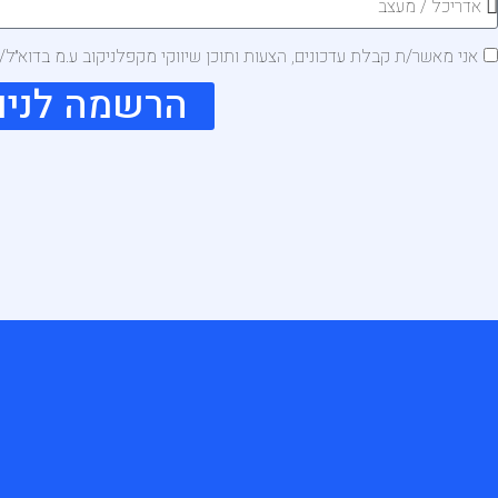
אני מאשר/ת קבלת עדכונים, הצעות ותוכן שיווקי מקפלניקוב ע.מ בדוא״ל
הרשמה לניו