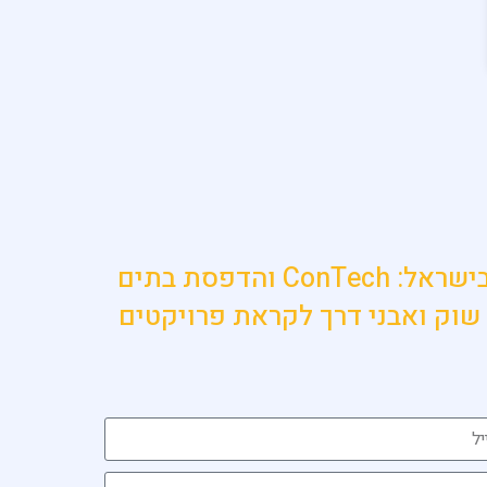
הישאר מעודכן בתחום הכי חם בענף הבנייה בישראל: ConTech והדפסת בתים
שוק ואבני דרך לקראת פרויקטים