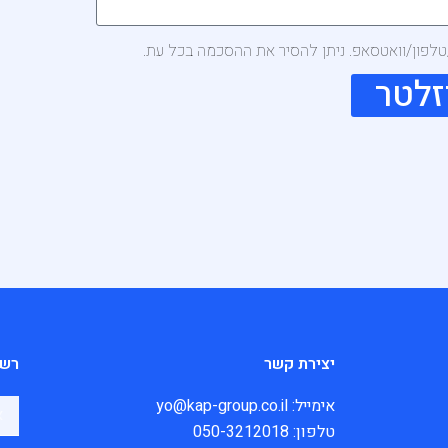
/טלפון/וואטסאפ. ניתן להסיר את ההסכמה בכל עת.
זלטר
יצירת קשר
רשי
אימייל: yo@kap-group.co.il
טלפון: 050-3212018